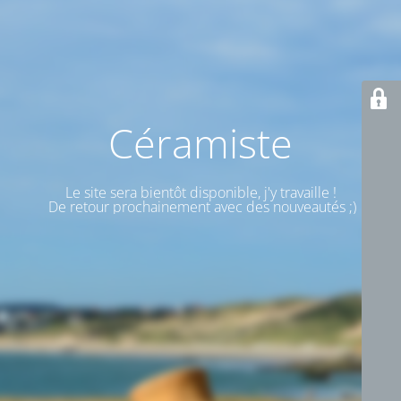
Céramiste
Le site sera bientôt disponible, j'y travaille !
De retour prochainement avec des nouveautés ;)