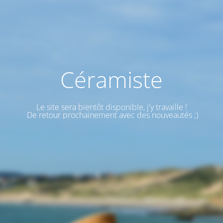
Céramiste
Le site sera bientôt disponible, j'y travaille !
De retour prochainement avec des nouveautés ;)