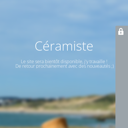
Céramiste
Le site sera bientôt disponible, j'y travaille !
De retour prochainement avec des nouveautés ;)