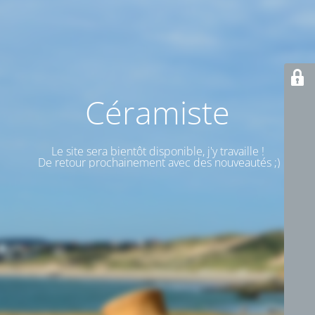
Céramiste
Le site sera bientôt disponible, j'y travaille !
De retour prochainement avec des nouveautés ;)